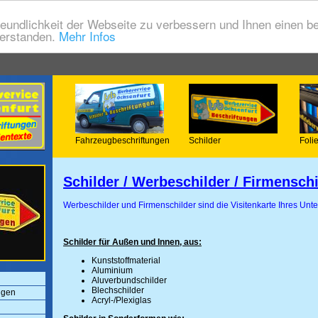
eundlichkeit der Webseite zu verbessern und Ihnen einen b
verstanden.
Mehr Infos
Fahrzeugbeschriftungen
Schilder
Foli
Schilder / Werbeschilder / Firmenschi
Werbeschilder und Firmenschilder sind die Visitenkarte Ihres Un
Schilder für Außen und Innen, aus:
Kunststoffmaterial
Aluminium
Aluverbundschilder
Blechschilder
ngen
Acryl-/Plexiglas