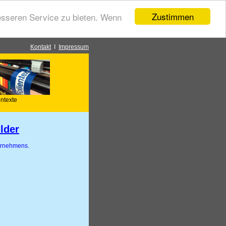
Zustimmen
esseren Service zu bieten. Wenn
Kontakt
I
Impressum
entexte
lder
ternehmens.